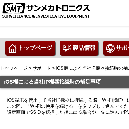
トップページ
製品情報
サポ
映像機器
発信機
受信機
盗撮/盗聴発見器
コンクリートマイク
その他
生産販売終了品
トップページ
>
サポート
>
iOS機による当社IP機器接続時の
iOS機による当社IP機器接続時の補足事項
iOS端末を使用して当社IP機器に接続する際、Wi-Fi接
この際、「Wi-Fiの使用を続ける」をタップして進んでくださ
設定画面でSSIDを選択した後に出る場合や、先に進んでPV 