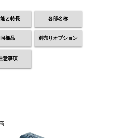
機能と特長
各部名称
同梱品
別売りオプション
注意事項
高