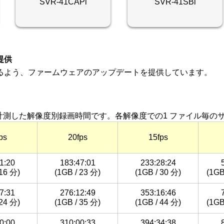
SVR-41CAPi
SVR-41SBi
提供
るよう、ファームウェアのアップデートを提供しています。
00S で計測した解像度別録画時間です。各解像度での1 ファイル
ps
20fps
15fps
1:20
183:47:01
233:28:24
 16 分)
(1GB / 23 分)
(1GB / 30 分)
(1G
7:31
276:12:49
353:16:46
 24 分)
(1GB / 35 分)
(1GB / 44 分)
(1G
0:00
310:00:33
394:34:38