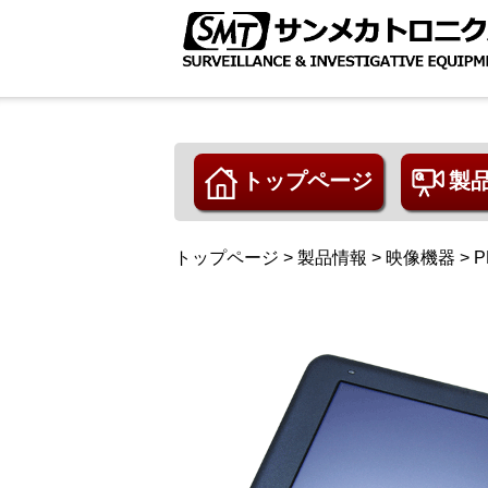
トップページ
製
映像機器
発信機
受信機
盗撮/盗
コンクリ
その他
生産販売
トップページ
>
製品情報
>
映像機器
>
P