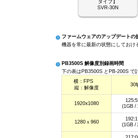
タイプ】
SVR-30N
ファームウェアのアップデートの
機器を常に最新の状態にしておけ
PB3500S 解像度別録画時間
下の表はPB3500S とPB-2
横：FPS
30f
縦：解像度
125:5
1920x1080
(1GB /
192:1
1280ｘ960
(1GB /
217:0