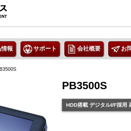
品情報
サポート
会社概要
お
聴発見器
ートマイク
終了品
B3500S
PB3500S
HDD搭載 デジタルI/F採