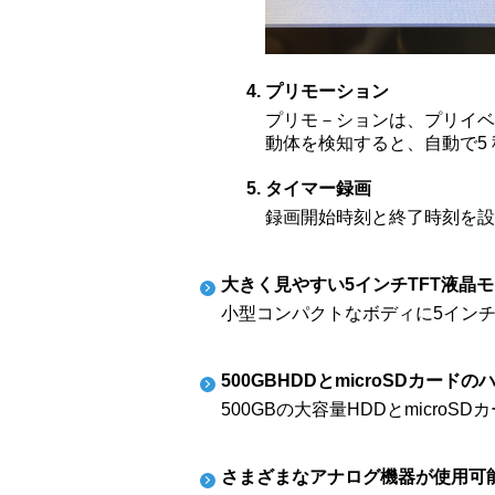
プリモーション
プリモ－ションは、プリイベ
動体を検知すると、自動で5 
タイマー録画
録画開始時刻と終了時刻を設
大きく見やすい5インチTFT液晶
小型コンパクトなボディに5イン
500GBHDDとmicroSDカード
500GBの大容量HDDとmicr
さまざまなアナログ機器が使用可能